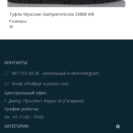
Туфли Мужские Giampieronicola 33888 W8
Размеры:
45
КОНТАКТЫ
067 553 60 30 - мобильный и viber/telegram
Email: info@par-a-porter.com
Центральный офис:
г. Днепр, Проспект Науки 16 (Гагарина)
График работы:
пн - пт 11:00 - 19:00
КАТЕГОРИИ