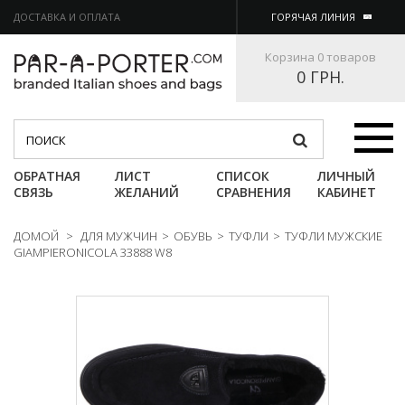
ДОСТАВКА И ОПЛАТА
ГОРЯЧАЯ ЛИНИЯ
Корзина
0 товаров
0 ГРН.
Категории
ОБРАТНАЯ
ЛИСТ
СПИСОК
ЛИЧНЫЙ
СВЯЗЬ
ЖЕЛАНИЙ
СРАВНЕНИЯ
КАБИНЕТ
ДОМОЙ
>
ДЛЯ МУЖЧИН
>
ОБУВЬ
>
ТУФЛИ
>
ТУФЛИ МУЖСКИЕ
GIAMPIERONICOLA 33888 W8