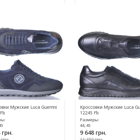
упить!
Купить!
вки Мужские Luca Guerrini
Кроссовки Мужские Luca Gue
 Fb
12245 Fb
ры:
Размеры:
45
44, 45
 грн.
9 648 грн.
 грн.
11 350 грн.