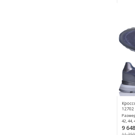
К
Кроссо
12702
Разме
42, 44, 
9 648
11 350