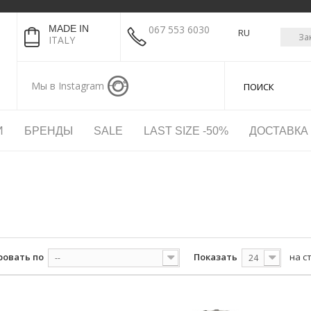
MADE IN
067 553 6030
RU
За
ITALY
Мы в Instagram
И
БРЕНДЫ
SALE
LAST SIZE -50%
ДОСТАВКА
Ь
ровать по
Показать
на с
--
24