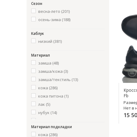
Mario Cerutti
(3)
Синий
(82)
Сезон
Maros
(2)
Разноцветный
весна-лето
(201)
(7)
Meline
(1)
осень-зима
(188)
Бордовый
(2)
Menghi
(3)
Оливковый
(1)
Mirko Ciccioli
(1)
Каблук
черный
(1)
низкий
(381)
Pakerson
(10)
Слоновая кость
(1)
Patrizio Dolci
(8)
Материал
Зеленій
(1)
Premiata
(15)
замша
(48)
Richmond
(5)
замша/кожа
(3)
Roberto Botticelli
(1)
замша/текстиль
(13)
Roberto Cavalli
(8)
кожа
(286)
Кросс
Roberto Serpentini
(4)
Fb
кожа питона
(1)
Romit
(1)
Разме
лак
(5)
Stokton
(3)
Нет в 
нубук
(14)
15 50
Valentino
(7)
полиуретан
(1)
Vic Matie
(1)
Материал подкладки
резина
(5)
Voile Blanche
(8)
кожа
(286)