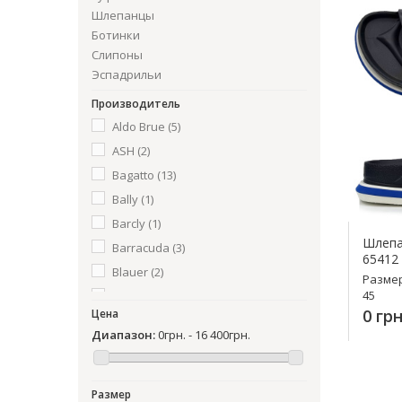
Шлепанцы
Ботинки
Слипоны
Эспадрильи
Слиперы
Производитель
Aldo Brue
(5)
ASH
(2)
Bagatto
(13)
Bally
(1)
Barcly
(1)
Шлепа
Barracuda
(3)
65412
Blauer
(2)
Разме
45
Bogatto
(5)
0 грн
Цена
Coupe
(2)
Диапазон:
0грн. - 16 400грн.
Dino Bigioni
(40)
К
Dirk Bikkembergs
(3)
Emporio Armani
(2)
Размер