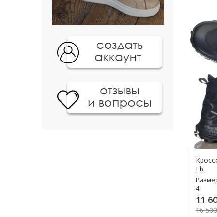
К
Кросс
Fb
Разме
41
11 60
16 500