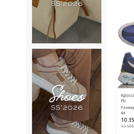
Кросс
Fb
Разме
44
10 35
13 500