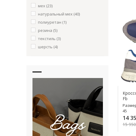
текстиль
(12)
мех
(23)
шерсть
(1)
натуральный мех
(40)
полиуретан
(1)
резина
(5)
текстиль
(3)
шерсть
(4)
Кросс
Fb
Разме
45
14 35
15 950