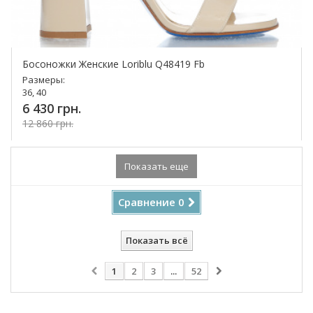
Босоножки Женские Loriblu Q48419 Fb
Размеры:
36, 40
6 430 грн.
12 860 грн.
Купить!
Показать еще
Сравнение
0
Показать всё
1
2
3
...
52