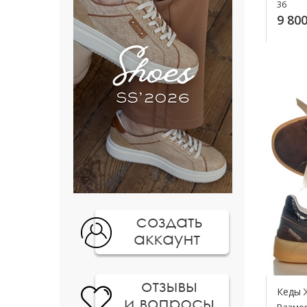
36
9 800
К
Кеды 
Разме