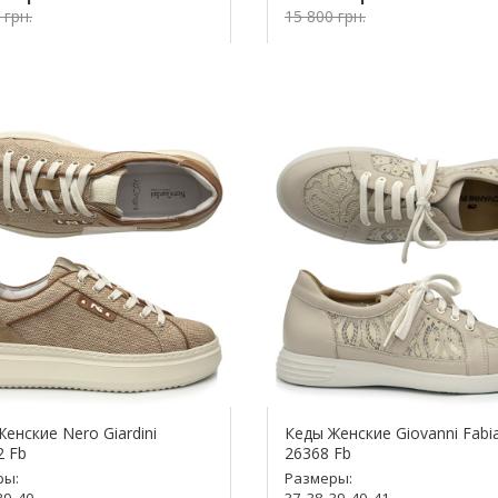
 грн.
15 800 грн.
упить!
Купить!
енские Nero Giardini
Кеды Женские Giovanni Fabia
2 Fb
26368 Fb
ры:
Размеры:
39, 40
37, 38, 39, 40, 41