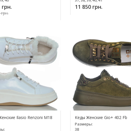
 грн.
11 850 грн.
 грн.
Купить!
упить!
енские Ilasio Renzoni М18
Кеды Женские Gio+ 402 Fb
Размеры:
ры:
38