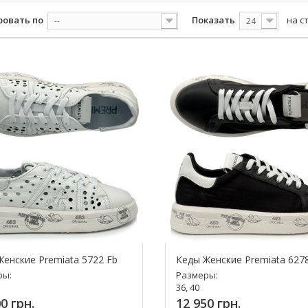
ровать по
Показать
на с
--
24
Женские Premiata 5722 Fb
Кеды Женские Premiata 627
ры:
Размеры:
36, 40
0 грн.
12 950 грн.