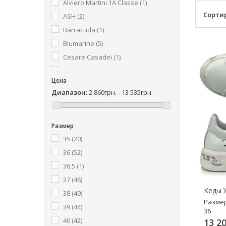
Alviero Martini 1A Classe
(1)
Сорти
ASH
(2)
Barracuda
(1)
Blumarine
(5)
Cesare Casadei
(1)
Dino Bigioni
(1)
Цена
Fabiani
(2)
Диапазон:
2 860грн. - 13 535грн.
Fifty-12
(4)
Genuin Vivier
(3)
Ghoud
(2)
Размер
Gianni Renzi
(1)
35
(20)
Gio+
(6)
36
(52)
Giovanni Fabiani
(1)
36,5
(1)
Helena Soretti
(17)
37
(46)
Кеды 
Ilasio Renzoni
(2)
38
(49)
Разме
John Galliano
(3)
39
(44)
36
John Richmond
(4)
40
(42)
13 20