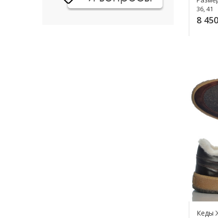
36, 41
8 450
К
Кеды Ж