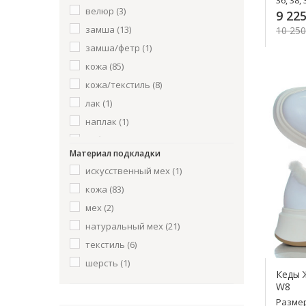
Tuffoni
(7)
велюр
(3)
9 225
Слоновая кость
(4)
Voile Blanche
(4)
замша
(13)
10 250
Н8
(2)
замша/фетр
(1)
К
кожа
(85)
кожа/текстиль
(8)
лак
(1)
наплак
(1)
нубук
(2)
Материал подкладки
нубук/фетр
(1)
искусственный мех
(1)
текстиль
(3)
кожа
(83)
мех
(2)
натуральный мех
(21)
текстиль
(6)
шерсть
(1)
Кеды Ж
W8
Разме