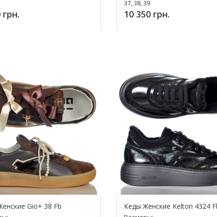
37, 38, 39
 грн.
10 350 грн.
Купит
упить!
Женские Gio+ 38 Fb
Кеды Женские Kelton 4324 F
ры:
Размеры: