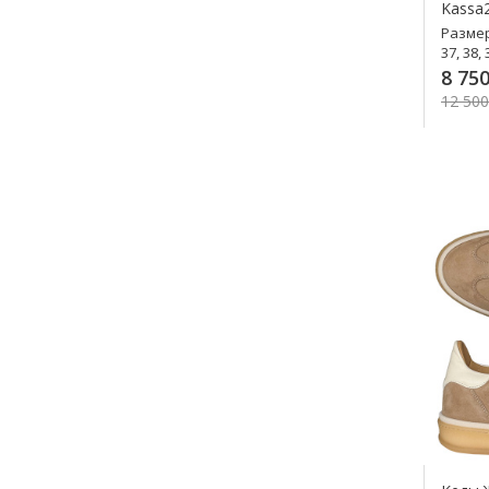
Kassa
Разме
37, 38, 
8 750
12 500
К