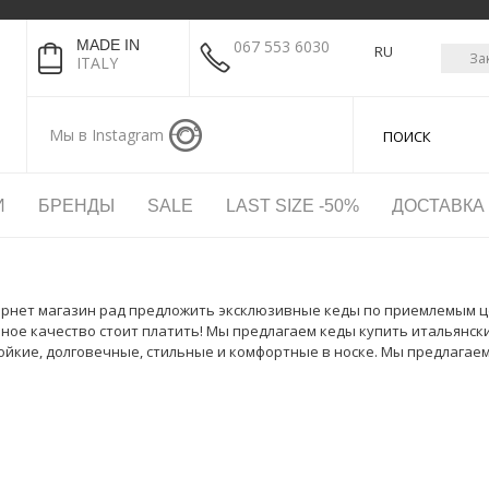
MADE IN
067 553 6030
RU
За
ITALY
Мы в Instagram
И
БРЕНДЫ
SALE
LAST SIZE -50%
ДОСТАВКА
рнет магазин рад предложить эксклюзивные кеды по приемлемым це
ное качество стоит платить! Мы предлагаем кеды купить итальянск
ойкие, долговечные, стильные и комфортные в носке. Мы предлагае