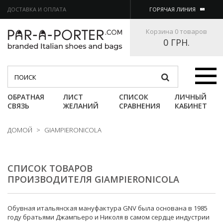
ДОСТАВКА И ОПЛАТА
ГОРЯЧАЯ ЛИНИЯ
Корзина
0 товаров
0 ГРН.
Категории
ОБРАТНАЯ
ЛИСТ
СПИСОК
ЛИЧНЫЙ
СВЯЗЬ
ЖЕЛАНИЙ
СРАВНЕНИЯ
КАБИНЕТ
ДОМОЙ
>
GIAMPIERONICOLA
СПИСОК ТОВАРОВ
ПРОИЗВОДИТЕЛЯ GIAMPIERONICOLA
Обувная итальянская мануфактура GNV была основана в 1985
году братьями Джампьеро и Николя в самом сердце индустрии