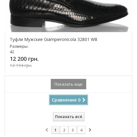
Туфли Мужские Giampieronicola 32801 W8
Размеры:
42
12 200 грн.
13 194 грн.
Купить!
Показать еще
Сравнение
0
Показать всё
1
2
3
4