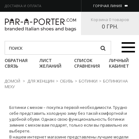
ДОСТАВКА И ОПЛАТА
ГОРЯЧАЯ ЛИНИЯ
Корзина
0 товаров
0 ГРН.
Категории
ОБРАТНАЯ
ЛИСТ
СПИСОК
ЛИЧНЫЙ
СВЯЗЬ
ЖЕЛАНИЙ
СРАВНЕНИЯ
КАБИНЕТ
ДОМОЙ
>
ДЛЯ ЖЕНЩИН
>
ОБУВЬ
>
БОТИНКИ
>
БОТИНКИ НА
МЕХУ
Ботинки с мехом – покупка первой необходимости. Трудно
себе представить холодную зиму без такой комфортной и
удобной обуви. Однако свою функциональность ботинки
зимние с мехом вам подарят, только если вы правильно их
выберете.
В нашем интернет магазине представлены лучшие модели