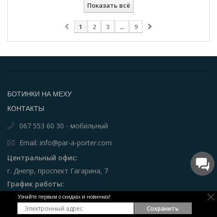
Показать всё
1
2
3
...
9
БОТИНКИ НА МЕХУ
КОНТАКТЫ
067 553 60 30 - мобильный
Email: info@par-a-porter.com
Центральный офис:
г. Днепр, проспект Гагарина, 7
График работы:
пн - пт 9:00 - 18:00
Узнайте первым о скидках и новинках!
Сохранить