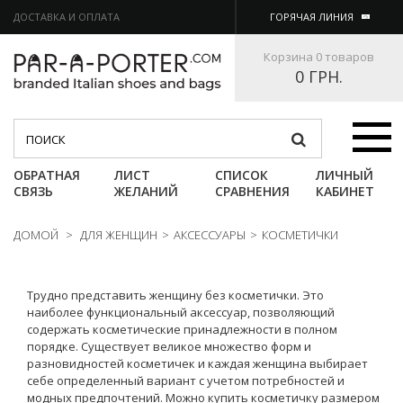
ДОСТАВКА И ОПЛАТА
ГОРЯЧАЯ ЛИНИЯ
Корзина
0 товаров
0 ГРН.
Категории
ОБРАТНАЯ
ЛИСТ
СПИСОК
ЛИЧНЫЙ
СВЯЗЬ
ЖЕЛАНИЙ
СРАВНЕНИЯ
КАБИНЕТ
ДОМОЙ
>
ДЛЯ ЖЕНЩИН
>
АКСЕССУАРЫ
>
КОСМЕТИЧКИ
Трудно представить женщину без косметички. Это
наиболее функциональный аксессуар, позволяющий
содержать косметические принадлежности в полном
порядке. Существует великое множество форм и
разновидностей косметичек и каждая женщина выбирает
себе определенный вариант с учетом потребностей и
модных предпочтений. Можно купить косметичку размером