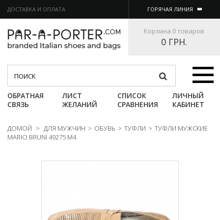
ДОСТАВКА И ОПЛАТА
ГОРЯЧАЯ ЛИНИЯ
Корзина
0 товаров
0 ГРН.
Категории
ОБРАТНАЯ
ЛИСТ
СПИСОК
ЛИЧНЫЙ
СВЯЗЬ
ЖЕЛАНИЙ
СРАВНЕНИЯ
КАБИНЕТ
ДОМОЙ
>
ДЛЯ МУЖЧИН
>
ОБУВЬ
>
ТУФЛИ
>
ТУФЛИ МУЖСКИЕ
MARIO BRUNI 49275 M4