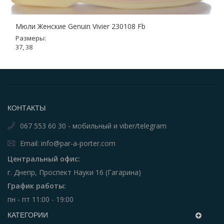
Мюли Женские Genuin Vivier 230108 Fb
Размеры:
37, 38
КОНТАКТЫ
067 553 60 30 - мобильный и viber/telegram
Email: info@par-a-porter.com
Центральный офис:
г. Днепр, Проспект Науки 16 (Гагарина)
График работы:
пн - пт 11:00 - 19:00
КАТЕГОРИИ