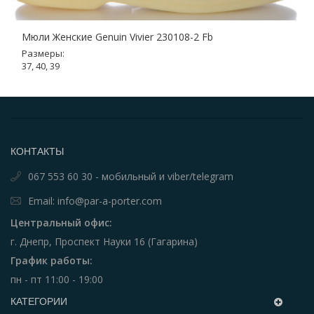
Мюли Женские Genuin Vivier 230108-2 Fb
Размеры:
37, 40, 39
КОНТАКТЫ
067 553 60 30 - мобильный и viber/telegram
Email: info@par-a-porter.com
Центральный офис:
г. Днепр, Проспект Науки 16 (Гагарина)
График работы:
пн - пт 11:00 - 19:00
КАТЕГОРИИ