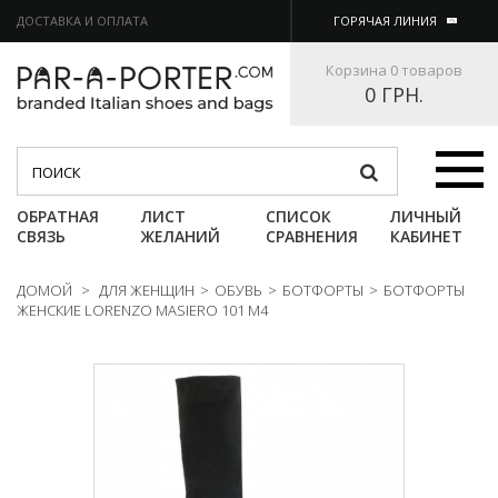
ДОСТАВКА И ОПЛАТА
ГОРЯЧАЯ ЛИНИЯ
Корзина
0 товаров
0 ГРН.
Категории
ОБРАТНАЯ
ЛИСТ
СПИСОК
ЛИЧНЫЙ
СВЯЗЬ
ЖЕЛАНИЙ
СРАВНЕНИЯ
КАБИНЕТ
ДОМОЙ
>
ДЛЯ ЖЕНЩИН
>
ОБУВЬ
>
БОТФОРТЫ
>
БОТФОРТЫ
ЖЕНСКИЕ LORENZO MASIERO 101 M4