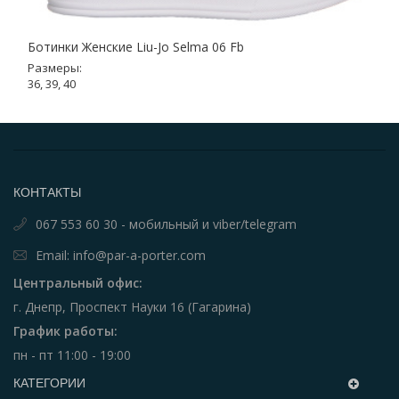
Ботинки Женские Liu-Jo Selma 06 Fb
Размеры:
36, 39, 40
КОНТАКТЫ
067 553 60 30 - мобильный и viber/telegram
Email: info@par-a-porter.com
Центральный офис:
г. Днепр, Проспект Науки 16 (Гагарина)
График работы:
пн - пт 11:00 - 19:00
КАТЕГОРИИ