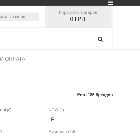
Корзина
0 товаров
казать звонок
0 ГРН.
 И ОПЛАТА
Есть 186 брендов
oni (8)
NOW (1)
P
)
Pakerson (10)