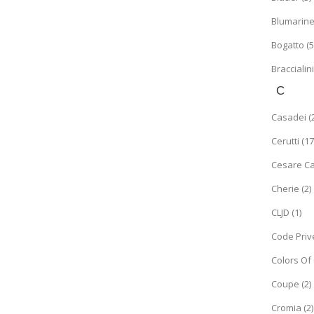
Blumarine
Bogatto (5
Braccialini
C
Casadei (2
Cerutti (17
Cesare Ca
Cherie (2)
CLJD (1)
Code Prive
Colors Of 
Coupe (2)
Cromia (2)