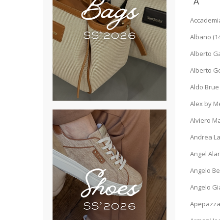
A
Accademia
Albano (14
Alberto Gat
Alberto Go
Aldo Brue 
Alex by Me
Alviero Ma
Andrea Lat
Angel Alar
Angelo Ber
Angelo Gia
Apepazza 