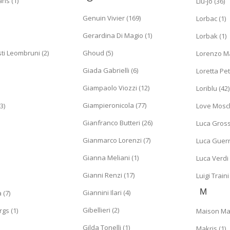
ns (1)
Liu-jo (36)
Genuin Vivier (169)
Lorbac (1)
Gerardina Di Magio (1)
Lorbak (1)
usti Leombruni (2)
Ghoud (5)
Lorenzo Ma
Giada Gabrielli (6)
Loretta Pett
Giampaolo Viozzi (12)
Loriblu (42)
Giampieronicola (77)
3)
Love Mosch
Gianfranco Butteri (26)
Luca Grossi
Gianmarco Lorenzi (7)
Luca Guerri
Gianna Meliani (1)
Luca Verdi 
Gianni Renzi (17)
Luigi Traini 
M
Giannini Ilari (4)
 (7)
Gibellieri (2)
gs (1)
Maison Mar
Gilda Tonelli (1)
Makris (1)