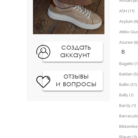
Armani Jea
ASH (11)
Asylum (6)
Attilio Gi
Azuree (6)
B
Bagatto (1
Baldan (5)
Ballin (31)
Bally (1)
Barcly (1)
Barracuda
Bikkember
Blauer (3)