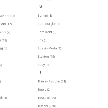
S
Santini (1)
azioni (13)
Sara Burglar (3)
ani (17)
Sara Kent (3)
ndi (2)
Shy (3)
 (18)
Spazio Moda (1)
ti (4)
Stokton (16)
Susy (4)
7)
T
)
Thierry Rabotin (61)
Tine's (2)
li (1)
Tosca Blu (9)
Tuffoni (128)