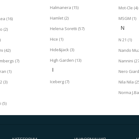
Halmanera (15)
Mot-Cle (4)
Hamlet (2)
MSGM (1)
Lea (16)
N
Helena Soretti (57)
o (2)
Hice (1)
)
N 21 (1)
Hide&Jack (3)
ni (42)
Nando Muzi
High Garden (13)
embergs (7)
Nannini (27
I
an (1)
Nero Giardi
Iceberg (7)
 (3)
Nila Nila (2
Norma J.Ba
 (5)