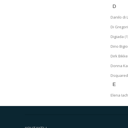
D
Danilo di 
Di Gregori
Digiada (1
Dino Bigio
Dirk Bikk
Donna Kar
Dsquared2
E
Elena Iachi