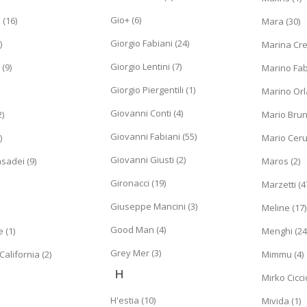
Gio+ (6)
 (16)
Mara (30)
Giorgio Fabiani (24)
)
Marina Cre
Giorgio Lentini (7)
 (9)
Marino Fabi
Giorgio Piergentili (1)
Marino Orla
Giovanni Conti (4)
)
Mario Bruni
Giovanni Fabiani (55)
)
Mario Cerut
Giovanni Giusti (2)
sadei (9)
Maros (2)
Gironacci (19)
Marzetti (4
Giuseppe Mancini (3)
Meline (17)
Good Man (4)
 (1)
Menghi (24
Grey Mer (3)
California (2)
Mimmu (4)
H
Mirko Ciccio
H'estia (10)
Mivida (1)