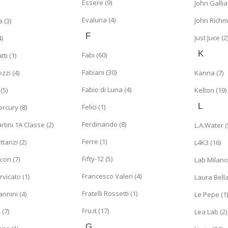
Essere (9)
John Gallia
Evaluna (4)
John Richm
 (3)
F
Just Juce (2
)
K
Fabi (60)
ti (1)
Fabiani (30)
zzi (4)
Kanna (7)
Fabio di Luna (4)
(5)
Kelton (19)
L
Felici (1)
rcury (8)
Ferdinando (8)
rtini 1A Classe (2)
L.A.Water (
Ferre (1)
tanzi (2)
L4K3 (16)
Fifty-12 (5)
con (7)
Lab Milano 
Francesco Valeri (4)
vicato (1)
Laura Bella
Fratelli Rossetti (1)
nnini (4)
Le Pepe (1)
Fru.it (17)
(7)
Lea Lab (2)
G