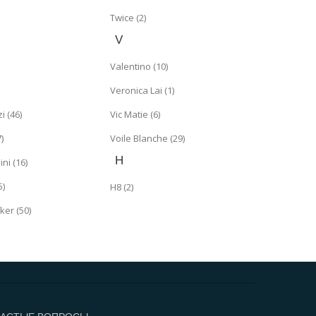
Twice (2)
V
Valentino (10)
Veronica Lai (1)
 (46)
Vic Matie (6)
)
Voile Blanche (29)
Н
ni (16)
5)
Н8 (2)
ker (50)