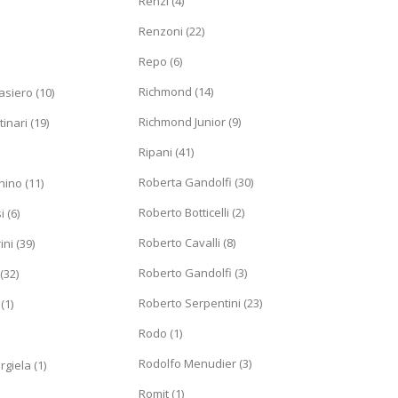
Renzi (4)
Renzoni (22)
Repo (6)
Richmond (14)
siero (10)
Richmond Junior (9)
inari (19)
Ripani (41)
Roberta Gandolfi (30)
ino (11)
Roberto Botticelli (2)
 (6)
Roberto Cavalli (8)
ni (39)
Roberto Gandolfi (3)
(32)
Roberto Serpentini (23)
(1)
Rodo (1)
Rodolfo Menudier (3)
giela (1)
Romit (1)