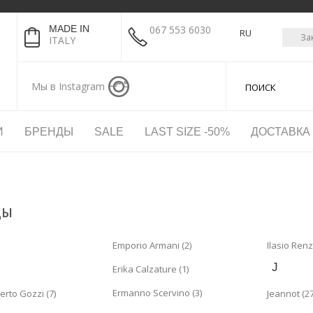
MADE IN
067 553 6030
RU
За
ITALY
Мы в Instagram
И
БРЕНДЫ
SALE
LAST SIZE -50%
ДОСТАВКА
ДЫ
Emporio Armani (2)
Ilasio Renz
J
Erika Calzature (1)
Ermanno Scervino (3)
erto Gozzi (7)
Jeannot (27