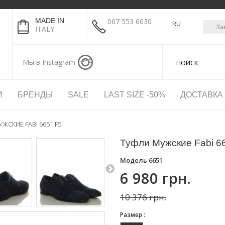
MADE IN
067 553 6030
RU
За
ITALY
Мы в Instagram
И
БРЕНДЫ
SALE
LAST SIZE -50%
ДОСТАВКА
ЖСКИЕ FABI 6651 F5
Туфли Мужские Fabi 6
Модель
6651
6 980 грн.
10 376 грн.
Размер :