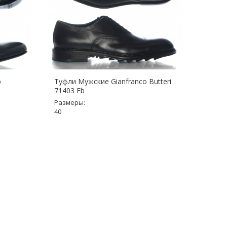
b
Туфли Мужские Gianfranco Butteri
Туфли
71403 Fb
Разме
Размеры:
40, 43.
40