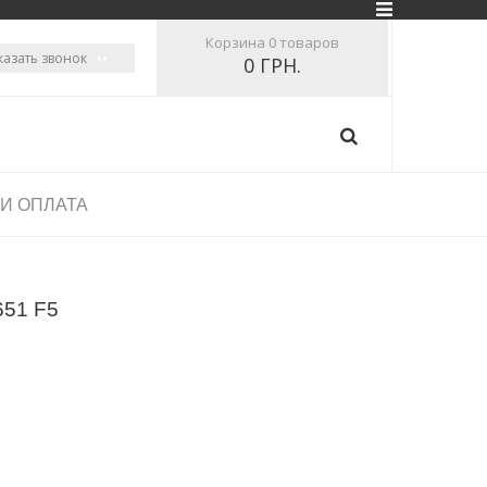
Корзина
0 товаров
казать звонок
0 ГРН.
 И ОПЛАТА
651 F5