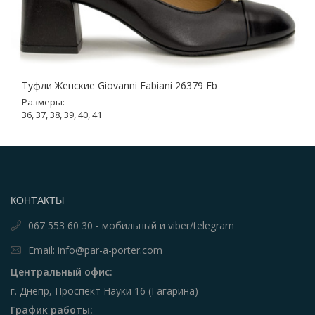
Туфли Женские Giovanni Fabiani 26379 Fb
Размеры:
36, 37, 38, 39, 40, 41
КОНТАКТЫ
067 553 60 30 - мобильный и viber/telegram
Email: info@par-a-porter.com
Центральный офис:
г. Днепр, Проспект Науки 16 (Гагарина)
График работы: