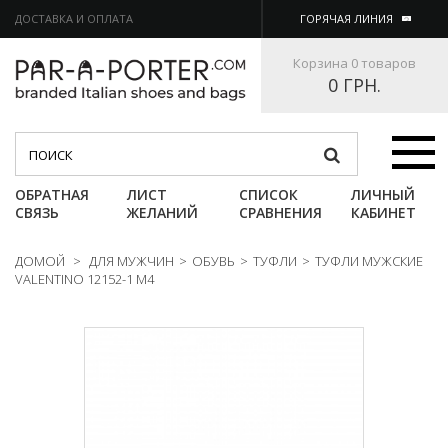
ДОСТАВКА И ОПЛАТА
ГОРЯЧАЯ ЛИНИЯ
Корзина
0 товаров
0 ГРН.
Категории
ОБРАТНАЯ
ЛИСТ
СПИСОК
ЛИЧНЫЙ
СВЯЗЬ
ЖЕЛАНИЙ
СРАВНЕНИЯ
КАБИНЕТ
ДОМОЙ
>
ДЛЯ МУЖЧИН
>
ОБУВЬ
>
ТУФЛИ
>
ТУФЛИ МУЖСКИЕ
VALENTINO 12152-1 M4