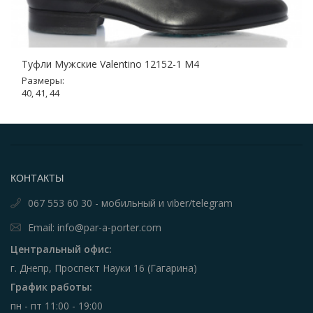
Туфли Мужские Valentino 12152-1 M4
Размеры:
40, 41, 44
КОНТАКТЫ
067 553 60 30 - мобильный и viber/telegram
Email: info@par-a-porter.com
Центральный офис:
г. Днепр, Проспект Науки 16 (Гагарина)
График работы:
пн - пт 11:00 - 19:00