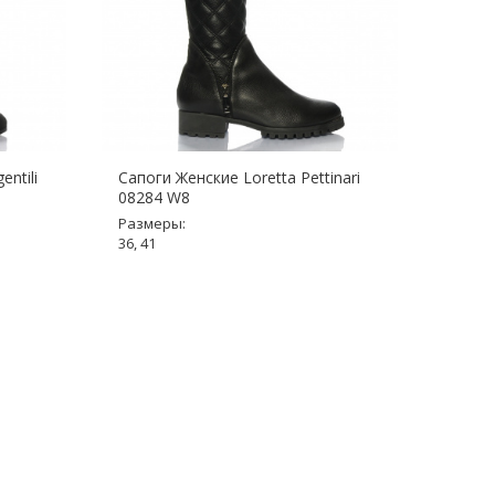
entili
Сапоги Женские Loretta Pettinari
Сапог
08284 W8
11024
Размеры:
Разме
36, 41
Нет в