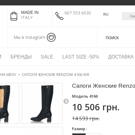
MADE IN
067 553 6030
RU
За
ITALY
Мы в Instagram
И
БРЕНДЫ
SALE
LAST SIZE -50%
ДОСТАВКА
 НА МЕХУ
>
САПОГИ ЖЕНСКИЕ RENZONI 4166 W8
Сапоги Женские Renzo
Модель
4166
10 506 грн.
14 593 грн.
Размер :