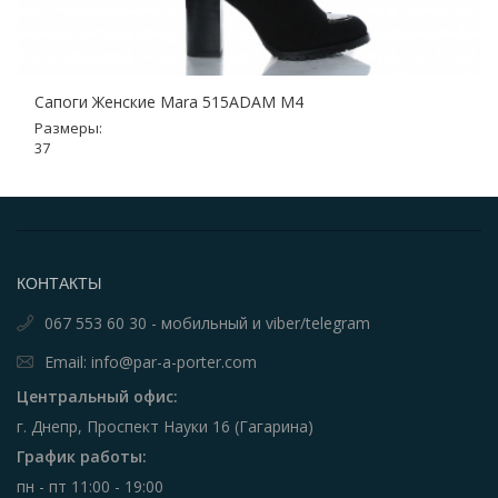
Сапоги Женские Mara 515ADAM M4
Размеры:
37
КОНТАКТЫ
067 553 60 30 - мобильный и viber/telegram
Email: info@par-a-porter.com
Центральный офис:
г. Днепр, Проспект Науки 16 (Гагарина)
График работы:
пн - пт 11:00 - 19:00