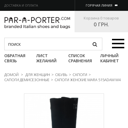
ДОСТАВКА И ОПЛАТА
ГОРЯЧАЯ ЛИНИЯ
Корзина
0 товаров
0 ГРН.
Категории
ОБРАТНАЯ
ЛИСТ
СПИСОК
ЛИЧНЫЙ
СВЯЗЬ
ЖЕЛАНИЙ
СРАВНЕНИЯ
КАБИНЕТ
ДОМОЙ
>
ДЛЯ ЖЕНЩИН
>
ОБУВЬ
>
САПОГИ
>
САПОГИ ДЕМИСЕЗОННЫЕ
>
САПОГИ ЖЕНСКИЕ MARA 515ADAM M4