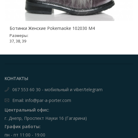
Ботинки Женские Pokemaoke 102030 M4
Размеры:
37, 38, 39
КОНТАКТЫ
067 553 60 30 - мобильный и viber/telegram
Email: info@par-a-porter.com
Центральный офис:
г. Днепр, Проспект Науки 16 (Гагарина)
График работы:
пн - пт 11:00 - 19:00