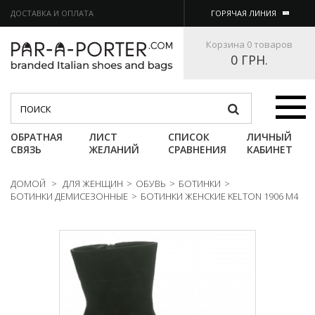
ДОСТАВКА И ОПЛАТА
ГОРЯЧАЯ ЛИНИЯ
Корзина
0 товаров
0 ГРН.
Категории
ОБРАТНАЯ
ЛИСТ
СПИСОК
ЛИЧНЫЙ
СВЯЗЬ
ЖЕЛАНИЙ
СРАВНЕНИЯ
КАБИНЕТ
ДОМОЙ
>
ДЛЯ ЖЕНЩИН
>
ОБУВЬ
>
БОТИНКИ
>
БОТИНКИ ДЕМИСЕЗОННЫЕ
>
БОТИНКИ ЖЕНСКИЕ KELTON 1906 М4