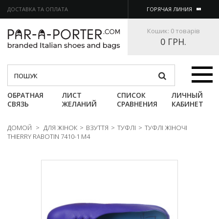
ДОСТАВКА ТА ОПЛАТА
ГОРЯЧАЯ ЛИНИЯ
Кошик:
0 товарів
0 ГРН.
Категории
ОБРАТНАЯ
ЛИСТ
СПИСОК
ЛИЧНЫЙ
СВЯЗЬ
ЖЕЛАНИЙ
СРАВНЕНИЯ
КАБИНЕТ
ДОМОЙ
>
ДЛЯ ЖІНОК
>
ВЗУТТЯ
>
ТУФЛІ
>
ТУФЛІ ЖІНОЧІ
THIERRY RABOTIN 7410-1 M4