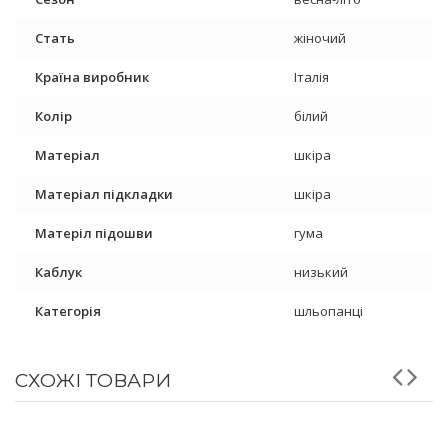
Стать
жіночий
Країна виробник
Італія
Колір
білий
Матеріал
шкіра
Матеріал підкладки
шкіра
Матеріл підошви
гума
Каблук
низький
Категорія
шльопанці
СХОЖІ ТОВАРИ