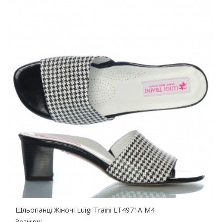
Шльопанці Жіночі Luigi Traini LT4971A M4
Розміри: