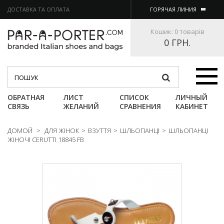
ДОСТАВКА ТА ОПЛАТА
ГОРЯЧАЯ ЛИНИЯ
Кошик:
0 товарів
0 ГРН.
Категории
ОБРАТНАЯ
ЛИСТ
СПИСОК
ЛИЧНЫЙ
СВЯЗЬ
ЖЕЛАНИЙ
СРАВНЕНИЯ
КАБИНЕТ
ДОМОЙ
>
ДЛЯ ЖІНОК
>
ВЗУТТЯ
>
ШЛЬОПАНЦІ
>
ШЛЬОПАНЦІ
ЖІНОЧІ CERUTTI 18845 FB