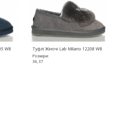
205 W8
Туфлі Жіночі Lab Milano 12208 W8
Туфлі
Розміри:
Розмір
36, 37
36