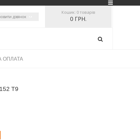
Кошик:
0 товарів
овити дзвінок
0 ГРН.
А ОПЛАТА
2152 T9