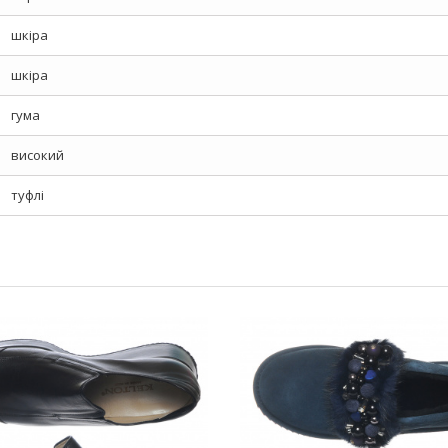
шкіра
шкіра
гума
високий
туфлі