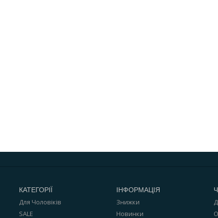
КАТЕГОРІЇ
ІНФОРМАЦІЯ
Ч
Для Чоловіків
Знижки
Д
SALE
Новинки
О