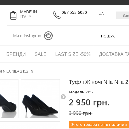
MADE IN
067 553 6030
UA
Зам
ITALY
Ми в Instagram
БРЕНДИ
SALE
LAST SIZE -50%
ДОСТАВКА Т
 NILA NILA 2152 T9
Туфлі Жіночі Nila Nila 
Модель
2152
2 950 грн.
3 990 грн.
Этого товара нет в наличии