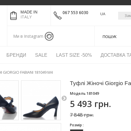
MADE IN
067 553 6030
UA
Зам
ITALY
Ми в Instagram
БРЕНДИ
SALE
LAST SIZE -50%
ДОСТАВКА Т
І GIORGIO FABIANI 181049 M4
Туфлі Жіночі Giorgio F
Модель
181049
5 493 грн.
7 848 грн.
Розмір :