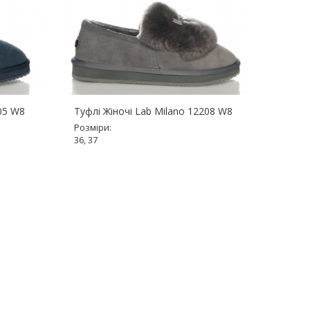
205 W8
Туфлі Жіночі Lab Milano 12208 W8
Туфлі
Розміри:
Розмір
36, 37
36