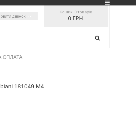
Кошик:
0 товарів
овити дзвінок
0 ГРН.
А ОПЛАТА
abiani 181049 M4