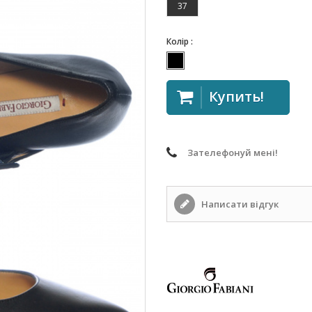
37
Колір :
Купить!
Зателефонуй мені!
Написати відгук