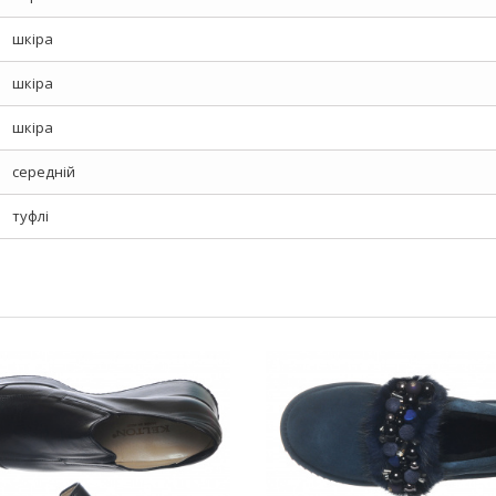
шкіра
шкіра
шкіра
середній
туфлі