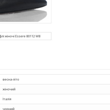
флі жіночі Essere 80112 W8
весна-літо
жіночий
Італія
чорний