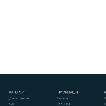
КАТЕГОРІЇ
ІНФОРМАЦІЯ
Ч
Для Чоловіків
Знижки
Д
SALE
Новинки
О