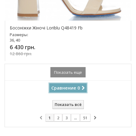
Босоніжки Жіночі Loriblu Q48419 Fb
Размеры:
36, 40
6 430 грн.
12 860 грн.
Купить!
Показать еще
Сравнение
0
Показать всё
1
2
3
...
51