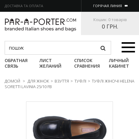
ДОСТАВКА ТА ОПЛАТА
ГОРЯЧАЯ ЛИНИЯ
Кошик:
0 товарів
0 ГРН.
Категории
ОБРАТНАЯ
ЛИСТ
СПИСОК
ЛИЧНЫЙ
СВЯЗЬ
ЖЕЛАНИЙ
СРАВНЕНИЯ
КАБИНЕТ
ДОМОЙ
>
ДЛЯ ЖІНОК
>
ВЗУТТЯ
>
ТУФЛІ
>
ТУФЛІ ЖІНОЧІ HELENA
SORETTI LAVINIA 25/10 FB