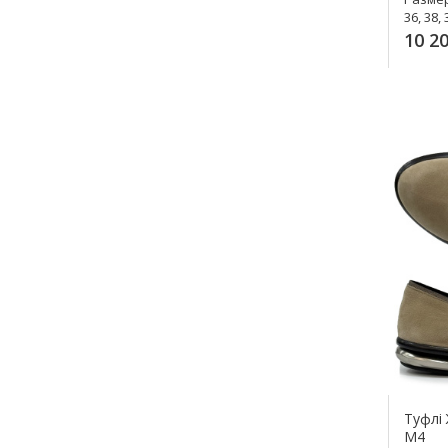
36, 38, 
10 20
К
Туфлі 
M4