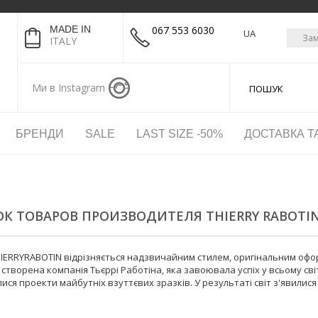
MADE IN
067 553 6030
UA
Зам
ITALY
Ми в Instagram
БРЕНДИ
SALE
LAST SIZE -50%
ДОСТАВКА Т
К ТОВАРОВ ПРОИЗВОДИТЕЛЯ THIERRY RABOTI
HIERRYRABOTIN відрізняється надзвичайним стилем, оригінальним офо
 створена компанія Тьєррі Работіна, яка завоювала успіх у всьому сві
ся проекти майбутніх взуттєвих зразків. У результаті світ з'явилися