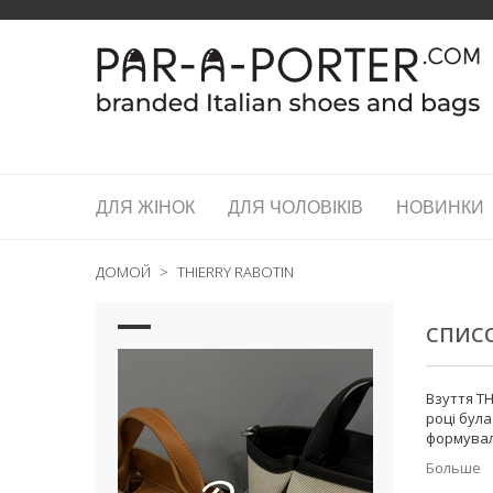
ДЛЯ ЖІНОК
ДЛЯ ЧОЛОВІКІВ
НОВИНКИ
ДОМОЙ
>
THIERRY RABOTIN
СПИСО
Взуття T
році була
формували
Больше