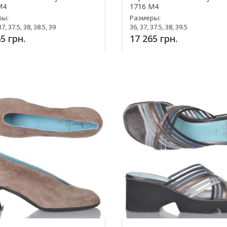
M4
1716 M4
ры:
Размеры:
37, 37.5, 38, 38.5, 39
36, 37, 37.5, 38, 39.5
5 грн.
17 265 грн.
упить!
Купить!