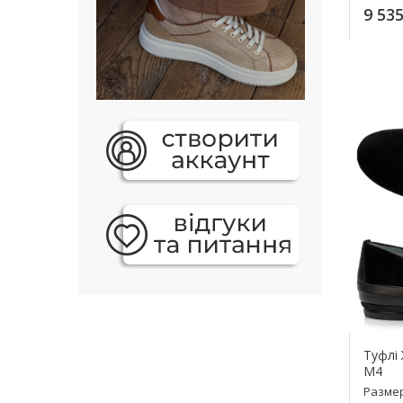
9 535
К
Туфлі 
M4
Разме