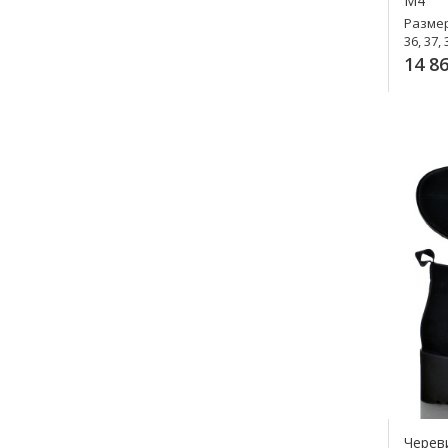
M4
Разме
36, 37, 
14 86
К
Череви