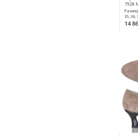
7928 
Разме
35, 36, 
14 86
К