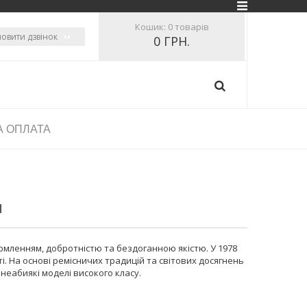
Кошик:
0 товарів
овити дзвінок
0 ГРН.
А ОПЛАТА
N
рмленням, добротністю та бездоганною якістю. У 1978
ті. На основі ремісничих традицій та світових досягнень
 неабиякі моделі високого класу.