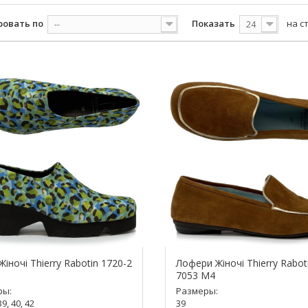
ровать по
Показать
на с
--
24
Жіночі Thierry Rabotin 1720-2
Лофери Жіночі Thierry Rabot
7053 M4
ры:
Размеры:
39, 40, 42
39