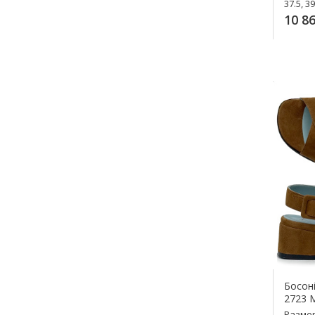
37.5, 39
10 86
К
Босоні
2723 
Разме