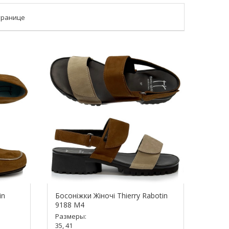
транице
in
Босоніжки Жіночі Thierry Rabotin
9188 M4
Размеры:
35, 41