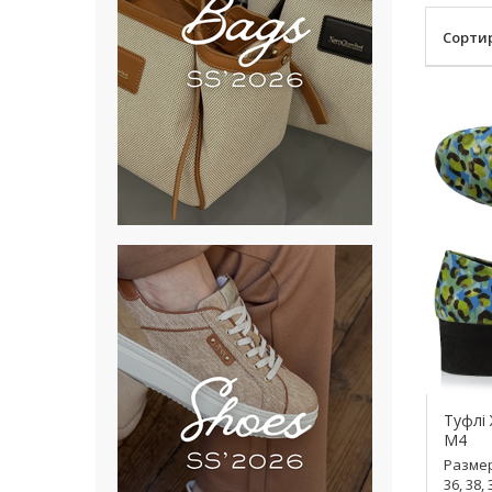
Сорти
Туфлі 
M4
Разме
36, 38, 