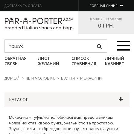
ДОСТАВКА ТА ОПЛАТА
ГОРЯЧАЯ ЛИНИЯ
Кошик:
0 товарів
0 ГРН.
Категории
ОБРАТНАЯ
ЛИСТ
СПИСОК
ЛИЧНЫЙ
СВЯЗЬ
ЖЕЛАНИЙ
СРАВНЕНИЯ
КАБИНЕТ
ДОМОЙ
>
ДЛЯ ЧОЛОВІКІВ
>
ВЗУТТЯ
>
МОКАСИНИ
КАТАЛОГ
Мокасини – туфлі, які полюбилися всім представникам
чоловічої статі своєю функціональністю та простотою.
Зручні, стильні та брендові типи взуття прагнуть купити