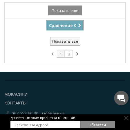
Купить!
Показать еще
Сравнение
0
Показать всё
1
2
МОКАСИНИ
КОНТАКТЫ
067 553 60 30 - мобильный
Дізнайтесь першим про знижки та новинки!
Email: info@par-a-porter.com
Зберегти