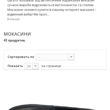
багато чоловіків. Від автентичних індіанських мокасин
сучасні вироби відрізняються витонченістю та стилем.
Мокасини чоловічі купити в нашому інтернет-магазині –
відмінний вибір! Ми проп...
Больше
МОКАСИНИ
43 продуктов.
Сортировать по
--
Показать
на странице
24