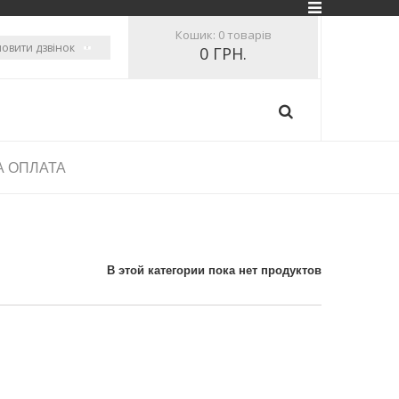
Кошик:
0 товарів
овити дзвінок
0 ГРН.
А ОПЛАТА
В этой категории пока нет продуктов