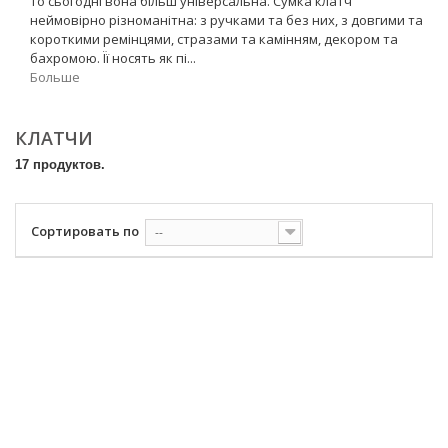
то сьогодні вона більш універсальна. Сумка клатч
неймовірно різноманітна: з ручками та без них, з довгими та
короткими ремінцями, стразами та камінням, декором та
бахромою. Її носять як пі...
Больше
КЛАТЧИ
17 продуктов.
Сортировать по
--