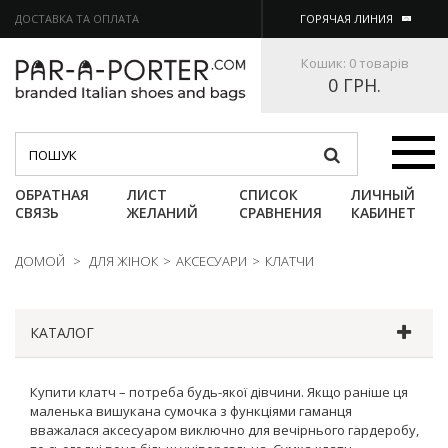
ДОСТАВКА ТА ОПЛАТА
ГОРЯЧАЯ ЛИНИЯ
Кошик:
0 товарів
0 ГРН.
Категории
ОБРАТНАЯ
ЛИСТ
СПИСОК
ЛИЧНЫЙ
СВЯЗЬ
ЖЕЛАНИЙ
СРАВНЕНИЯ
КАБИНЕТ
ДОМОЙ
>
ДЛЯ ЖІНОК
>
АКСЕСУАРИ
>
КЛАТЧИ
КАТАЛОГ
Купити клатч – потреба будь-якої дівчини. Якщо раніше ця
маленька вишукана сумочка з функціями гаманця
вважалася аксесуаром виключно для вечірнього гардеробу,