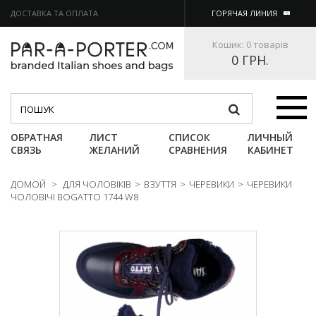
ДОСТАВКА ТА ОПЛАТА
ГОРЯЧАЯ ЛИНИЯ
Кошик:
0 товарів
0 ГРН.
Категории
ОБРАТНАЯ
ЛИСТ
СПИСОК
ЛИЧНЫЙ
СВЯЗЬ
ЖЕЛАНИЙ
СРАВНЕНИЯ
КАБИНЕТ
ДОМОЙ
>
ДЛЯ ЧОЛОВІКІВ
>
ВЗУТТЯ
>
ЧЕРЕВИКИ
>
ЧЕРЕВИКИ
ЧОЛОВІЧІ BOGATTO 1744 W8