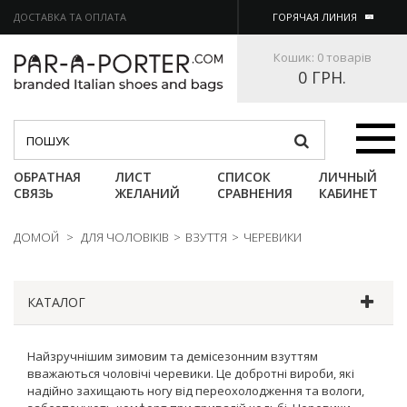
ДОСТАВКА ТА ОПЛАТА
ГОРЯЧАЯ ЛИНИЯ
Кошик:
0 товарів
0 ГРН.
Категории
ОБРАТНАЯ
ЛИСТ
СПИСОК
ЛИЧНЫЙ
СВЯЗЬ
ЖЕЛАНИЙ
СРАВНЕНИЯ
КАБИНЕТ
ДОМОЙ
>
ДЛЯ ЧОЛОВІКІВ
>
ВЗУТТЯ
>
ЧЕРЕВИКИ
КАТАЛОГ
Найзручнішим зимовим та демісезонним взуттям
вважаються чоловічі черевики. Це добротні вироби, які
надійно захищають ногу від переохолодження та вологи,