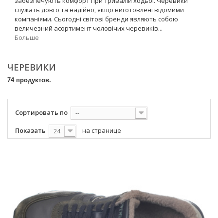
забезпечують комфорт при тривалій ходьбі. Черевики
служать довго та надійно, якщо виготовлені відомими
компаніями. Сьогодні світові бренди являють собою
величезний асортимент чоловічих черевиків...
Больше
ЧЕРЕВИКИ
74 продуктов.
Сортировать по
--
Показать
на странице
24