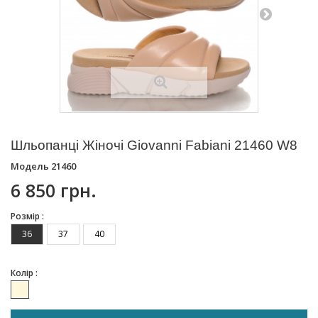
Шльопанці Жіночі Giovanni Fabiani 21460 W8
Модель
21460
6 850 грн.
Розмір :
36
37
40
Колір :