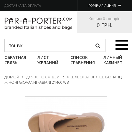
ДОСТАВКА ТА ОПЛАТА
ГОРЯЧАЯ ЛИНИЯ
Кошик:
0 товарів
0 ГРН.
Категории
ОБРАТНАЯ
ЛИСТ
СПИСОК
ЛИЧНЫЙ
СВЯЗЬ
ЖЕЛАНИЙ
СРАВНЕНИЯ
КАБИНЕТ
ДОМОЙ
>
ДЛЯ ЖІНОК
>
ВЗУТТЯ
>
ШЛЬОПАНЦІ
>
ШЛЬОПАНЦІ
ЖІНОЧІ GIOVANNI FABIANI 21460 W8