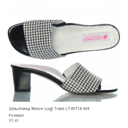
Шльопанці Жіночі Luigi Traini LT4971A M4
Розміри:
37, 41