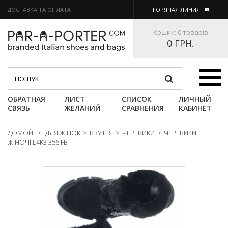
ДОСТАВКА ТА ОПЛАТА
ГОРЯЧАЯ ЛИНИЯ
Кошик:
0 товарів
0 ГРН.
Категории
ОБРАТНАЯ
ЛИСТ
СПИСОК
ЛИЧНЫЙ
СВЯЗЬ
ЖЕЛАНИЙ
СРАВНЕНИЯ
КАБИНЕТ
ДОМОЙ
>
ДЛЯ ЖІНОК
>
ВЗУТТЯ
>
ЧЕРЕВИКИ
>
ЧЕРЕВИКИ
ЖІНОЧІ L4K3 356 FB