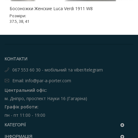
Босоножки Женские Luca Verdi 1911 W8
Розміри:
37.5, 38, 41
КОНТАКТИ
067 553 60 30 - мобільний та viber/telegram
Email: info@par-a-porter.com
Центральний офіс:
м. Дніпро, проспект Науки 16 (Гагаріна)
Графік роботи:
пн - пт 11:00 - 19:00
КАТЕГОРІЇ
ІНФОРМАЦІЯ