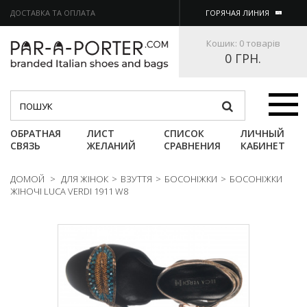
ДОСТАВКА ТА ОПЛАТА
ГОРЯЧАЯ ЛИНИЯ
Кошик:
0 товарів
0 ГРН.
Категории
ОБРАТНАЯ
ЛИСТ
СПИСОК
ЛИЧНЫЙ
СВЯЗЬ
ЖЕЛАНИЙ
СРАВНЕНИЯ
КАБИНЕТ
ДОМОЙ
>
ДЛЯ ЖІНОК
>
ВЗУТТЯ
>
БОСОНІЖКИ
>
БОСОНІЖКИ
ЖІНОЧІ LUCA VERDI 1911 W8