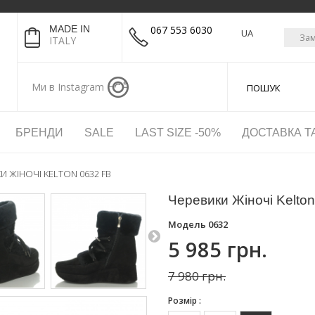
MADE IN
067 553 6030
UA
Зам
ITALY
Ми в Instagram
БРЕНДИ
SALE
LAST SIZE -50%
ДОСТАВКА Т
И ЖІНОЧІ KELTON 0632 FB
Черевики Жіночі Kelto
Модель
0632
5 985 грн.
7 980 грн.
Розмір :