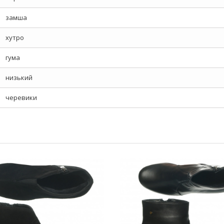
замша
хутро
гума
низький
черевики