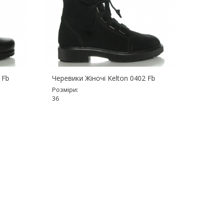
 Fb
Черевики Жіночі Kelton 0402 Fb
Черев
Fb
Розміри:
36
Розмір
36