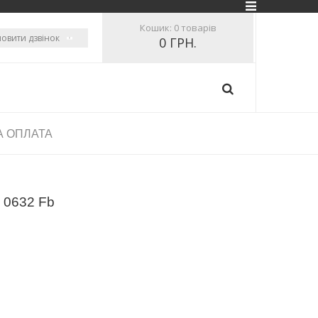
Кошик:
0 товарів
овити дзвінок
0 ГРН.
А ОПЛАТА
n 0632 Fb