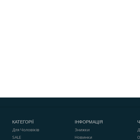
КАТЕГОРІЇ
ІНФОРМАЦІЯ
Ч
Для Чоловіків
Знижки
Д
SALE
Новинки
О