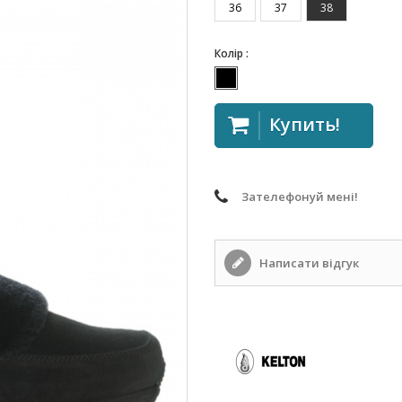
36
37
38
Колір :
Купить!
Зателефонуй мені!
Написати відгук