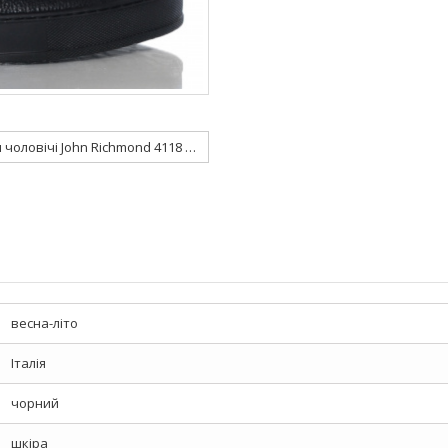
Сліпони чоловічі John Richmond 4118 W8
весна-літо
Італія
чорний
шкіра