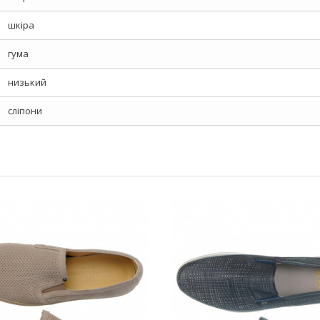
шкіра
гума
низький
сліпони