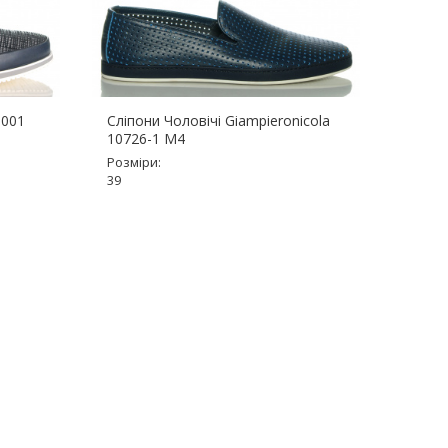
8001
Сліпони Чоловічі Giampieronicola
Сліпон
10726-1 M4
96002
Розміри:
Розмір
39
40