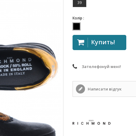
39
Колір :
Купить!
Зателефонуй мені!
Написати відгук