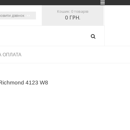
Кошик:
0 товарів
овити дзвінок
0 ГРН.
А ОПЛАТА
 Richmond 4123 W8