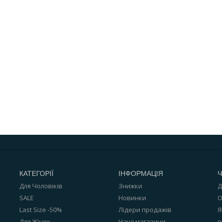
КАТЕГОРІЇ
ІНФОРМАЦІЯ
Ч
Для Чоловіків
Знижки
Д
SALE
Новинки
О
Last Size -50%
Лідери продажів
Я
Для Жінок
Наші магазини
в