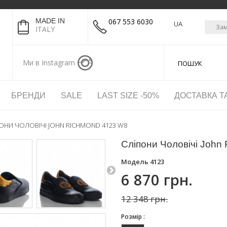
MADE IN
067 553 6030
UA
Зам
ITALY
Ми в Instagram
БРЕНДИ
SALE
LAST SIZE -50%
ДОСТАВКА Т
ОНИ ЧОЛОВІЧІ JOHN RICHMOND 4123 W8
Сліпони Чоловічі John
Модель
4123
6 870 грн.
12 348 грн.
Розмір :