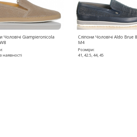
и Чоловічі Giampieronicola
Сліпони Чоловічі Aldo Brue 
 W8
M4
и:
Розміри:
в наявності
41, 42.5, 44, 45