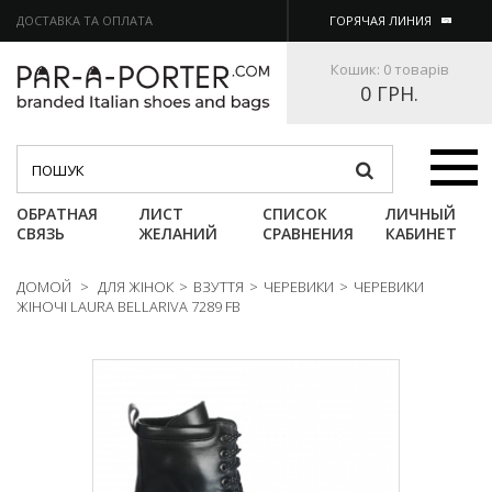
ДОСТАВКА ТА ОПЛАТА
ГОРЯЧАЯ ЛИНИЯ
Кошик:
0 товарів
0 ГРН.
Категории
ОБРАТНАЯ
ЛИСТ
СПИСОК
ЛИЧНЫЙ
СВЯЗЬ
ЖЕЛАНИЙ
СРАВНЕНИЯ
КАБИНЕТ
ДОМОЙ
>
ДЛЯ ЖІНОК
>
ВЗУТТЯ
>
ЧЕРЕВИКИ
>
ЧЕРЕВИКИ
ЖІНОЧІ LAURA BELLARIVA 7289 FB