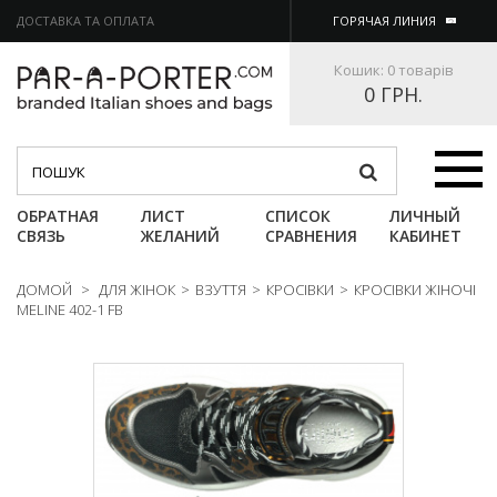
ДОСТАВКА ТА ОПЛАТА
ГОРЯЧАЯ ЛИНИЯ
Кошик:
0 товарів
0 ГРН.
Категории
ОБРАТНАЯ
ЛИСТ
СПИСОК
ЛИЧНЫЙ
СВЯЗЬ
ЖЕЛАНИЙ
СРАВНЕНИЯ
КАБИНЕТ
ДОМОЙ
>
ДЛЯ ЖІНОК
>
ВЗУТТЯ
>
КРОСІВКИ
>
КРОСІВКИ ЖІНОЧІ
MELINE 402-1 FB