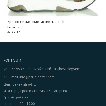
Кроссовки Женские Meline 402-1 Fb
Розміри:
35, 36, 37
КОНТАКТИ
067 553 60 30 - мобільний та viber/telegram
Email: info@par-a-porter.com
Центральний офіс:
м. Дніпро, проспект Науки 16 (Гагаріна)
Графік роботи:
пн - пт 11:00 - 19:00