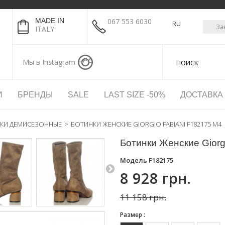
MADE IN
067 553 6030
RU
За
ITALY
Мы в Instagram
И
БРЕНДЫ
SALE
LAST SIZE -50%
ДОСТАВКА
КИ ДЕМИСЕЗОННЫЕ
>
БОТИНКИ ЖЕНСКИЕ GIORGIO FABIANI F182175 M4
Ботинки Женские Giorg
Модель
F182175
8 928 грн.
11 158 грн.
Размер :