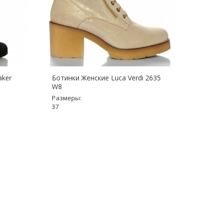
aker
Ботинки Женские Luca Verdi 2635
Ботин
W8
6064
Размеры:
Разме
37
38