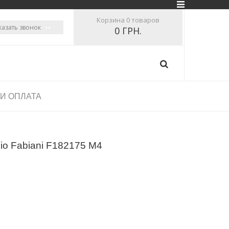
Корзина
0 товаров
казать звонок
0 ГРН.
 И ОПЛАТА
io Fabiani F182175 M4