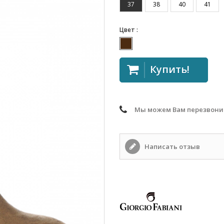
37
38
40
41
Цвет :
Купить!
Мы можем Вам перезвони
Написать отзыв