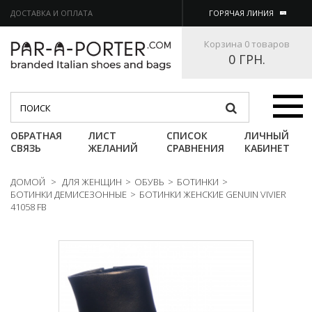
ДОСТАВКА И ОПЛАТА
ГОРЯЧАЯ ЛИНИЯ
Корзина
0 товаров
0 ГРН.
Категории
ОБРАТНАЯ
ЛИСТ
СПИСОК
ЛИЧНЫЙ
СВЯЗЬ
ЖЕЛАНИЙ
СРАВНЕНИЯ
КАБИНЕТ
ДОМОЙ
>
ДЛЯ ЖЕНЩИН
>
ОБУВЬ
>
БОТИНКИ
>
БОТИНКИ ДЕМИСЕЗОННЫЕ
>
БОТИНКИ ЖЕНСКИЕ GENUIN VIVIER
41058 FB