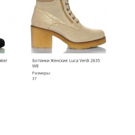
aker
Ботинки Женские Luca Verdi 2635
Ботин
W8
6064
Размеры:
Разме
37
38