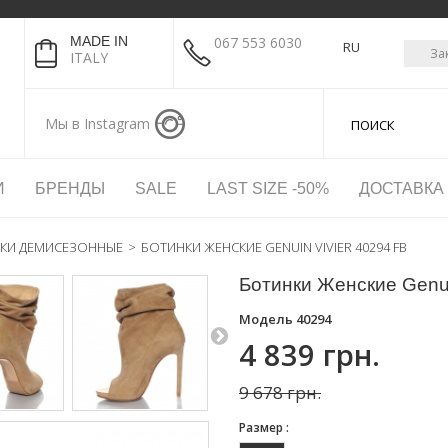
MADE IN
067 553 6030
RU
За
ITALY
Мы в Instagram
И
БРЕНДЫ
SALE
LAST SIZE -50%
ДОСТАВКА
КИ ДЕМИСЕЗОННЫЕ
>
БОТИНКИ ЖЕНСКИЕ GENUIN VIVIER 40294 FB
Ботинки Женские Genui
Модель
40294
4 839 грн.
9 678 грн.
Размер :