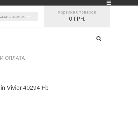
Корзина
0 товаров
казать звонок
0 ГРН.
 И ОПЛАТА
n Vivier 40294 Fb