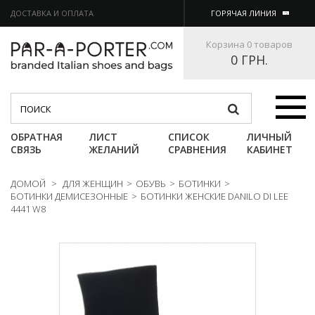
ДОСТАВКА И ОПЛАТА
ГОРЯЧАЯ ЛИНИЯ
Корзина
0 товаров
0 ГРН.
Категории
ОБРАТНАЯ
ЛИСТ
СПИСОК
ЛИЧНЫЙ
СВЯЗЬ
ЖЕЛАНИЙ
СРАВНЕНИЯ
КАБИНЕТ
ДОМОЙ
>
ДЛЯ ЖЕНЩИН
>
ОБУВЬ
>
БОТИНКИ
>
БОТИНКИ ДЕМИСЕЗОННЫЕ
>
БОТИНКИ ЖЕНСКИЕ DANILO DI LEE
4441 W8