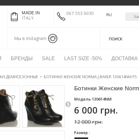
MADE IN
067 553 6030
RU
За
ITALY
Мы в Instagram
И
БРЕНДЫ
SALE
LAST SIZE -50%
ДОСТАВКА
КИ ДЕМИСЕЗОННЫЕ
>
БОТИНКИ ЖЕНСКИЕ NORMA J.BAKER 130614NM F5
Ботинки Женские Norm
Модель
130614NM
6 000 грн.
12 000 грн.
Размер :