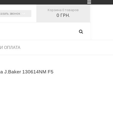
Корзина
0 товаров
казать звонок
0 ГРН.
 И ОПЛАТА
a J.Baker 130614NM F5