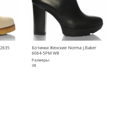
 2635
Ботинки Женские Norma J.Baker
Ботин
6064-5PM W8
Разме
Размеры:
36, 37
38