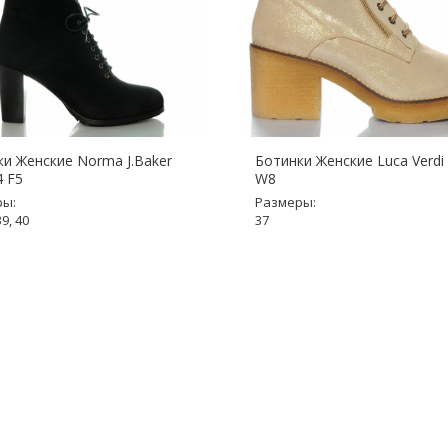
и Женские Norma J.Baker
Ботинки Женские Luca Verdi
4 F5
W8
ры:
Размеры:
39, 40
37