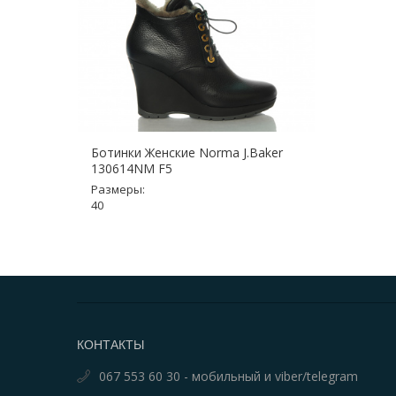
Ботинки Женские Norma J.Baker
130614NM F5
Размеры:
40
КОНТАКТЫ
067 553 60 30 - мобильный и viber/telegram