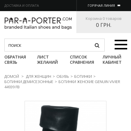
ДОСТАВКА И ОПЛАТА
ГОРЯЧАЯ ЛИНИЯ
Корзина
0 товаров
0 ГРН.
Категории
ОБРАТНАЯ
ЛИСТ
СПИСОК
ЛИЧНЫЙ
СВЯЗЬ
ЖЕЛАНИЙ
СРАВНЕНИЯ
КАБИНЕТ
ДОМОЙ
>
ДЛЯ ЖЕНЩИН
>
ОБУВЬ
>
БОТИНКИ
>
БОТИНКИ ДЕМИСЕЗОННЫЕ
>
БОТИНКИ ЖЕНСКИЕ GENUIN VIVIER
44939 FB