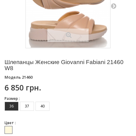
Шлепанцы Женские Giovanni Fabiani 21460
W8
Модель
21460
6 850 грн.
Размер :
36
37
40
Цвет :