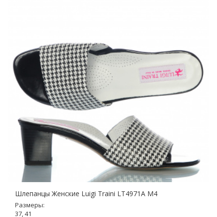
Шлепанцы Женские Luigi Traini LT4971A M4
Размеры:
37, 41