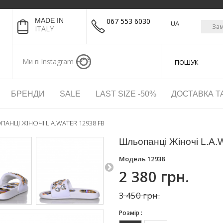
MADE IN
067 553 6030
UA
Зам
ITALY
Ми в Instagram
БРЕНДИ
SALE
LAST SIZE -50%
ДОСТАВКА Т
АНЦІ ЖІНОЧІ L.A.WATER 12938 FB
Шльопанці Жіночі L.A.
Модель
12938
2 380 грн.
3 450 грн.
Розмір :