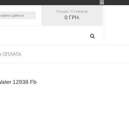
Кошик:
0 товарів
овити дзвінок
0 ГРН.
А ОПЛАТА
Water 12938 Fb