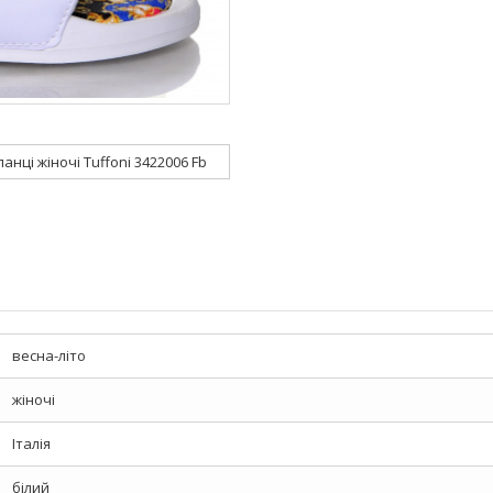
нці жіночі Tuffoni 3422006 Fb
весна-літо
жіночі
Італія
білий