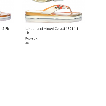
845 Fb
Шльопанці Жіночі Cerutti 18914-1
Шльоп
Fb
Розмір
Розміри:
35, 36
36