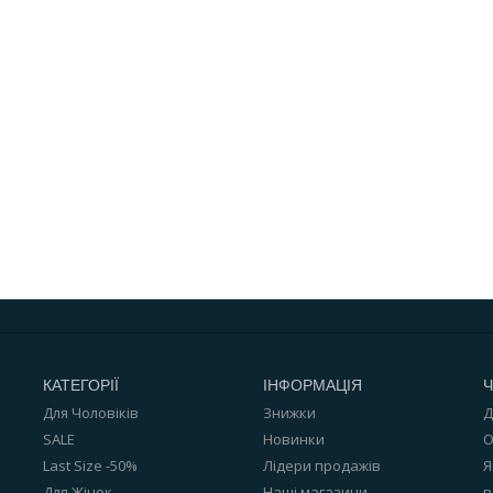
КАТЕГОРІЇ
ІНФОРМАЦІЯ
Ч
Для Чоловіків
Знижки
Д
SALE
Новинки
О
Last Size -50%
Лідери продажів
Я
Для Жінок
Наші магазини
в