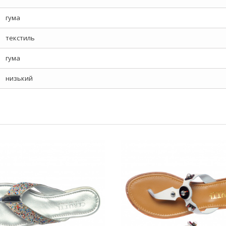
гума
текстиль
гума
низький