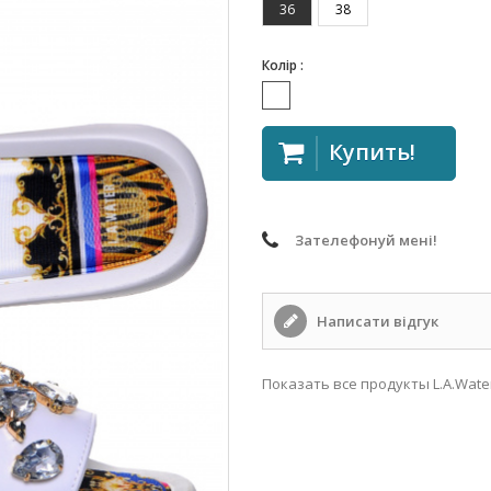
36
38
Колір :
Купить!
Зателефонуй мені!
Написати відгук
Показать все продукты L.A.Wate