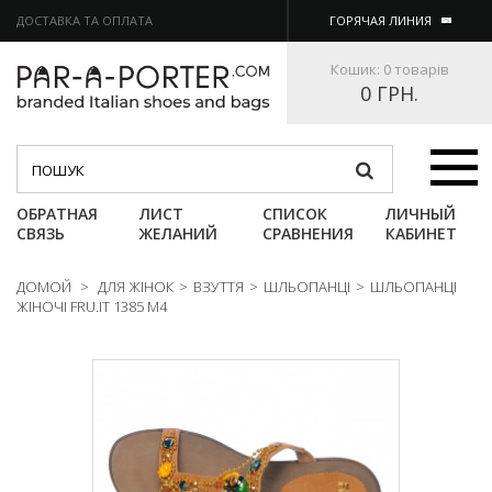
ДОСТАВКА ТА ОПЛАТА
ГОРЯЧАЯ ЛИНИЯ
Кошик:
0 товарів
0 ГРН.
Категории
ОБРАТНАЯ
ЛИСТ
СПИСОК
ЛИЧНЫЙ
СВЯЗЬ
ЖЕЛАНИЙ
СРАВНЕНИЯ
КАБИНЕТ
ДОМОЙ
>
ДЛЯ ЖІНОК
>
ВЗУТТЯ
>
ШЛЬОПАНЦІ
>
ШЛЬОПАНЦІ
ЖІНОЧІ FRU.IT 1385 M4