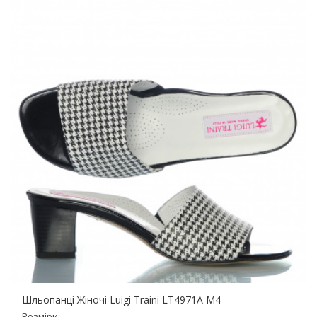
Шльопанці Жіночі Luigi Traini LT4971A M4
Розміри: