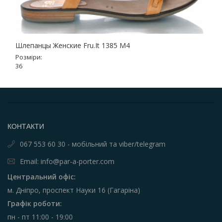
Шлепанцы Женские Fru.It 1385 M4
Розміри:
36
КОНТАКТИ
067 553 60 30 - мобільний та viber/telegram
Email: info@par-a-porter.com
Центральний офіс:
м. Дніпро, проспект Науки 16 (Гагаріна)
Графік роботи:
пн - пт 11:00 - 19:00