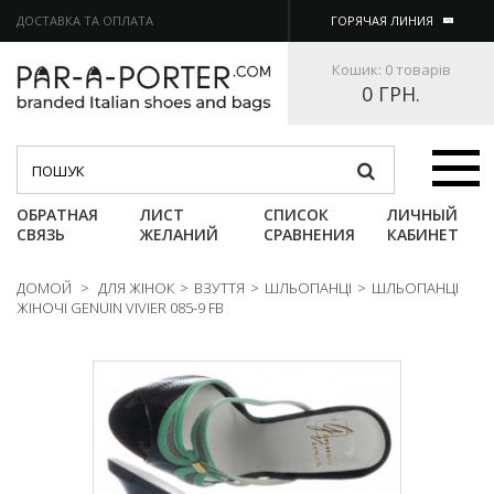
ДОСТАВКА ТА ОПЛАТА
ГОРЯЧАЯ ЛИНИЯ
Кошик:
0 товарів
0 ГРН.
Категории
ОБРАТНАЯ
ЛИСТ
СПИСОК
ЛИЧНЫЙ
СВЯЗЬ
ЖЕЛАНИЙ
СРАВНЕНИЯ
КАБИНЕТ
ДОМОЙ
>
ДЛЯ ЖІНОК
>
ВЗУТТЯ
>
ШЛЬОПАНЦІ
>
ШЛЬОПАНЦІ
ЖІНОЧІ GENUIN VIVIER 085-9 FB