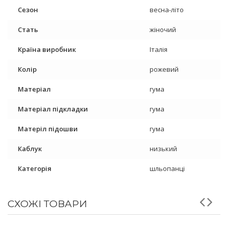
Сезон
весна-літо
Стать
жіночий
Країна виробник
Італія
Колір
рожевий
Матеріал
гума
Матеріал підкладки
гума
Матеріл підошви
гума
Каблук
низький
Категорія
шльопанці
СХОЖІ ТОВАРИ