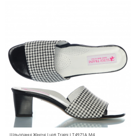
Шльопанці Жіночі Luigi Traini LT4971A M4