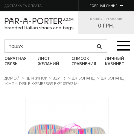
ДОСТАВКА ТА ОПЛАТА
ГОРЯЧАЯ ЛИНИЯ
Кошик:
0 товарів
0 ГРН.
Категории
ОБРАТНАЯ
ЛИСТ
СПИСОК
ЛИЧНЫЙ
СВЯЗЬ
ЖЕЛАНИЙ
СРАВНЕНИЯ
КАБИНЕТ
ДОМОЙ
>
ДЛЯ ЖІНОК
>
ВЗУТТЯ
>
ШЛЬОПАНЦІ
>
ШЛЬОПАНЦІ
ЖІНОЧІ DIRK BIKKEMBERGS BKE105762 M4